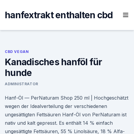
Skip
to
hanfextrakt enthalten cbd
content
CBD VEGAN
Kanadisches hanföl für
hunde
ADMINISTRATOR
Hanf-Öl — PerNaturam Shop 250 ml | Hochgeschätzt
wegen der Idealverteilung der verschiedenen
ungesättigten Fettsäuren Hanf-Öl von PerNaturam ist
nativ und kalt gepresst. Es enthält 14 % einfach
ungesättigte Fettsäuren, 55 % Linolsäure, 18 % Alfa-