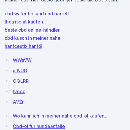
cbd water holland und barrett
thca isolat kaufen
beste cbd online-händler
cbd kusch in meiner nähe
hanfceutix hanföl
WWsVW
urNUG
OQLRR
tvooc
AVZn
Wo kann ich in meiner nähe cbd-öl kaufen_
Cbd-öl für hundeanfälle