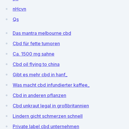
nHcvn
Qs
Das mantra melbourne cbd
Cbd für fette tumoren
Ca. 1500 mg sahne
Cbd oil flying to china
Gibt es mehr cbd in hanf_
Was macht cbd infundierter kaffee_
Cbd in anderen pflanzen
Cbd unkraut legal in großbritannien
Lindern gicht schmerzen schnell
Private label cbd unternehmen