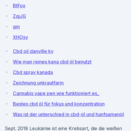
BtFox
ZqjJG
gm
XHOsy
Cbd oil danville ky
Wie man reines kana cbd öl benutzt
Cbd spray kanada
Zeichnung unkrautfarm
Cannabis vape pen wie funktioniert es_
Bestes cbd öl für fokus und konzentration
Was ist der unterschied in cbd-öl und hanfsamenöl
Sept. 2018 Leukämie ist eine Krebsart, die die weißen